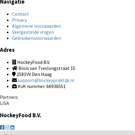
Navigatie
Contact
Privacy
Algemene voorwaarden
Veelgestelde vragen
Gebruikersvoorwaarden
Adres
HockeyFood B.V.
Blois van Treslongstraat 15
2581VV
Den Haag
support@hockeypraktijk.nl
KvK nummer: 66936551
Partners
LISA
HockeyFood B.V.